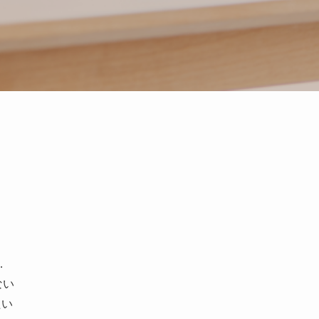
…
ない
たい